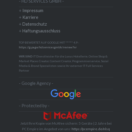
- HD SERVICES GMBH -
+
Impressum
+
Karriere
+
Datenschutz
+
Haftungsausschluss
TOP BEWERTET AUF GOOGLE MIT ***** 4,9 -
https://g.page/hdservicesgmbh/review?nr
WIR SIND
IT Dienstleister für die Luxus Hotellerie, Online Shop &
Market Places Creator, Content Creator, Programmierservice, Social
Media & Brand Spezialisten sowie Ihr externer IT Full Services
Partner
- Google Agency -
- Protected by -
Jetzt Ihre Kopie von McAfee sichern: 5 Geräte | 2 Jahre bei
PC Empire im Angebot von uns:
https://pcempire.de/nlsq