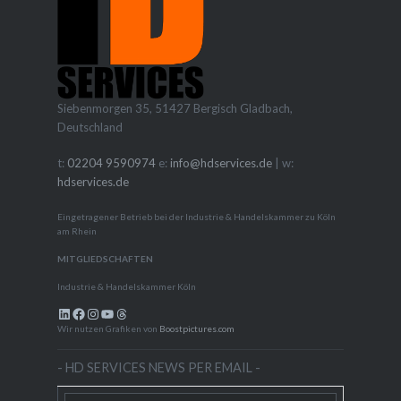
Siebenmorgen 35, 51427 Bergisch Gladbach,
Deutschland
t:
02204 9590974
e:
info@hdservices.de
| w:
hdservices.de
Eingetragener Betrieb bei der Industrie & Handelskammer zu Köln
am Rhein
MITGLIEDSCHAFTEN
Industrie & Handelskammer Köln
LinkedIn
Facebook
Instagram
YouTube
Threads
Wir nutzen Grafiken von
Boostpictures.com
- HD SERVICES NEWS PER EMAIL -