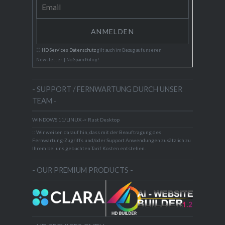
::
HD Services Datenschutz
gilt auch im Bezug auf unseren
Newsletter. | No Spam Policy!
- SUPPORT / FERNWARTUNG DURCH UNSER
TEAM -
WINDOWS 11/LINUX -> Rust Desktop
:: Wir weisen darauf hin, dass mit der Beauftragung des
Fernwartung-Zugriffs und/oder Support Anwendungen zusätzlich zu
Ihrem bei uns gebuchten Tarif Kosten entstehen.
- OUR PREMIUM PRODUCTS -