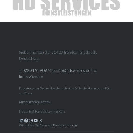
Siebenmorgen 35, 51427 Bergisch Gladbach,
Deutschland
t:
02204 9590974
e:
info@hdservices.de
| w:
hdservices.de
Eingetragener Betrieb bei der Industrie & Handelskammer zu Köln
am Rhein
MITGLIEDSCHAFTEN
Industrie & Handelskammer Köln
LinkedIn
Facebook
Instagram
YouTube
Threads
Wir nutzen Grafiken von
Boostpictures.com