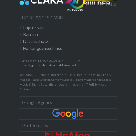
- HD SERVICES GMBH -
+
Impressum
+
Karriere
+
Datenschutz
+
Haftungsausschluss
TOP BEWERTET AUF GOOGLE MIT ***** 4,9 -
https://g.page/hdservicesgmbh/review?nr
WIR SIND
IT Dienstleister für die Luxus Hotellerie, Online Shop &
Market Places Creator, Content Creator, Programmierservice, Social
Media & Brand Spezialisten sowie Ihr externer IT Full Services
Partner
- Google Agency -
- Protected by -