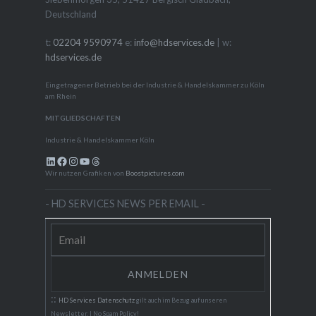
Deutschland
t:
02204 9590974
e:
info@hdservices.de
| w:
hdservices.de
Eingetragener Betrieb bei der Industrie & Handelskammer zu Köln
am Rhein
MITGLIEDSCHAFTEN
Industrie & Handelskammer Köln
LinkedIn
Facebook
Instagram
YouTube
Threads
Wir nutzen Grafiken von
Boostpictures.com
- HD SERVICES NEWS PER EMAIL -
::
HD Services Datenschutz
gilt auch im Bezug auf unseren
Newsletter. | No Spam Policy!