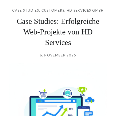
CASE STUDIES
,
CUSTOMERS
,
HD SERVICES GMBH
Case Studies: Erfolgreiche
Web-Projekte von HD
Services
Verfasst
am
6. NOVEMBER 2025
von
HD
SERVICES
GMBH