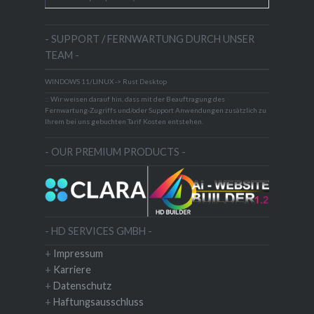
- SUPPORT / FERNWARTUNG DURCH UNSER
TEAM -
WINDOWS 11/LINUX -> Rust Desktop
:: Wir weisen darauf hin, dass mit der Beauftragung des
Fernwartung-Zugriffs und/oder Support Anwendungen zusätzlich zu
Ihrem bei uns gebuchten Tarif Kosten entstehen.
- OUR PREMIUM PRODUCTS -
- HD SERVICES GMBH -
+
Impressum
+
Karriere
+
Datenschutz
+
Haftungsausschluss