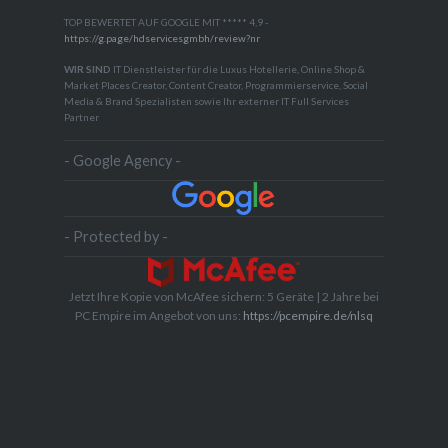
TOP BEWERTET AUF GOOGLE MIT ***** 4,9 -
https://g.page/hdservicesgmbh/review?nr
WIR SIND
IT Dienstleister für die Luxus Hotellerie, Online Shop &
Market Places Creator, Content Creator, Programmierservice, Social
Media & Brand Spezialisten sowie Ihr externer IT Full Services
Partner
- Google Agency -
- Protected by -
Jetzt Ihre Kopie von McAfee sichern: 5 Geräte | 2 Jahre bei
PC Empire im Angebot von uns:
https://pcempire.de/nlsq