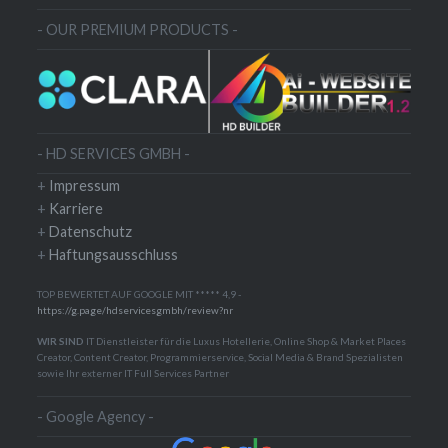
- OUR PREMIUM PRODUCTS -
- HD SERVICES GMBH -
+
Impressum
+
Karriere
+
Datenschutz
+
Haftungsausschluss
TOP BEWERTET AUF GOOGLE MIT ***** 4,9 -
https://g.page/hdservicesgmbh/review?nr
WIR SIND
IT Dienstleister für die Luxus Hotellerie, Online Shop & Market Places
Creator, Content Creator, Programmierservice, Social Media & Brand Spezialisten
sowie Ihr externer IT Full Services Partner
- Google Agency -