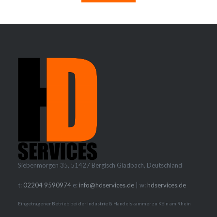
Siebenmorgen 35, 51427 Bergisch Gladbach, Deutschland
t:
02204 9590974
e:
info@hdservices.de
| w:
hdservices.de
Eingetragener Betrieb bei der Industrie & Handelskammer zu Köln am Rhein