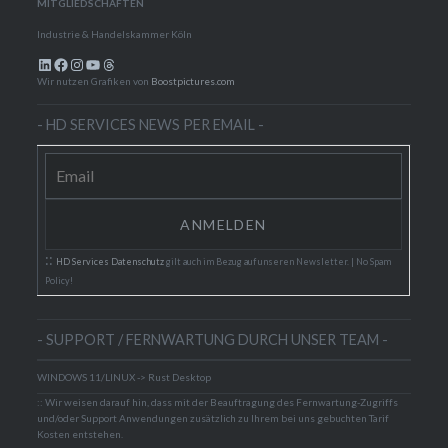
MITGLIEDSCHAFTEN
Industrie & Handelskammer Köln
LinkedIn
Facebook
Instagram
YouTube
Threads
Wir nutzen Grafiken von
Boostpictures.com
- HD SERVICES NEWS PER EMAIL -
::
HD Services Datenschutz
gilt auch im Bezug auf unseren Newsletter. | No Spam
Policy!
- SUPPORT / FERNWARTUNG DURCH UNSER TEAM -
WINDOWS 11/LINUX -> Rust Desktop
:: Wir weisen darauf hin, dass mit der Beauftragung des Fernwartung-Zugriffs
und/oder Support Anwendungen zusätzlich zu Ihrem bei uns gebuchten Tarif
Kosten entstehen.