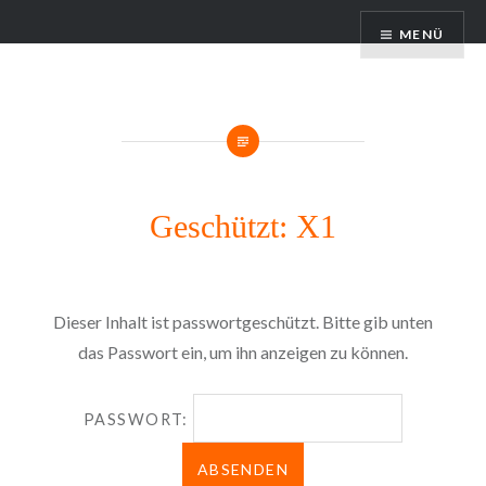
Zum
HD Services – IT Service Dienstleister
MENÜ
Inhalt
springen
Geschützt: X1
Dieser Inhalt ist passwortgeschützt. Bitte gib unten
das Passwort ein, um ihn anzeigen zu können.
PASSWORT: