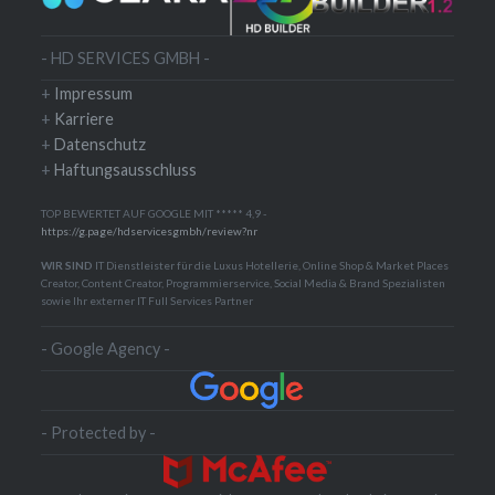
- HD SERVICES GMBH -
+
Impressum
+
Karriere
+
Datenschutz
+
Haftungsausschluss
TOP BEWERTET AUF GOOGLE MIT ***** 4,9 -
https://g.page/hdservicesgmbh/review?nr
WIR SIND
IT Dienstleister für die Luxus Hotellerie, Online Shop & Market Places
Creator, Content Creator, Programmierservice, Social Media & Brand Spezialisten
sowie Ihr externer IT Full Services Partner
- Google Agency -
- Protected by -