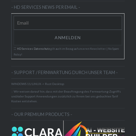
- HD SERVICES NEWS PER EMAIL -
::
HD Services Datenschutz
gilt auch im Bezug auf unseren Newsletter. | No Spam
Policy!
- SUPPORT / FERNWARTUNG DURCH UNSER TEAM -
WINDOWS 11/LINUX -> Rust Desktop
:: Wir weisen darauf hin, dass mit der Beauftragung des Fernwartung-Zugriffs
und/oder Support Anwendungen zusätzlich zu Ihrem bei uns gebuchten Tarif
Kosten entstehen.
- OUR PREMIUM PRODUCTS -