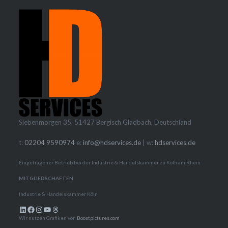
Siebenmorgen 35, 51427 Bergisch Gladbach, Deutschland
t:
02204 9590974
e:
info@hdservices.de
| w:
hdservices.de
Eingetragener Betrieb bei der Industrie & Handelskammer zu Köln am Rhein
MITGLIEDSCHAFTEN
Industrie & Handelskammer Köln
LinkedIn
Facebook
Instagram
YouTube
Threads
Wir nutzen Grafiken von
Boostpictures.com