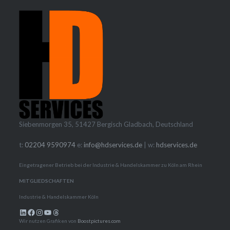
Siebenmorgen 35, 51427 Bergisch Gladbach, Deutschland
t:
02204 9590974
e:
info@hdservices.de
| w:
hdservices.de
Eingetragener Betrieb bei der Industrie & Handelskammer zu Köln am Rhein
MITGLIEDSCHAFTEN
Industrie & Handelskammer Köln
LinkedIn
Facebook
Instagram
YouTube
Threads
Wir nutzen Grafiken von
Boostpictures.com