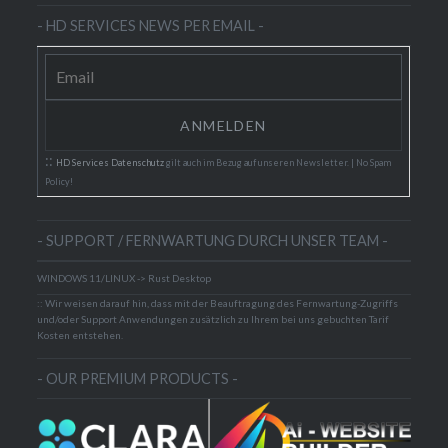
- HD SERVICES NEWS PER EMAIL -
::
HD Services Datenschutz
gilt auch im Bezug auf unseren Newsletter. | No Spam
Policy!
- SUPPORT / FERNWARTUNG DURCH UNSER TEAM -
WINDOWS 11/LINUX -> Rust Desktop
:: Wir weisen darauf hin, dass mit der Beauftragung des Fernwartung-Zugriffs
und/oder Support Anwendungen zusätzlich zu Ihrem bei uns gebuchten Tarif
Kosten entstehen.
- OUR PREMIUM PRODUCTS -