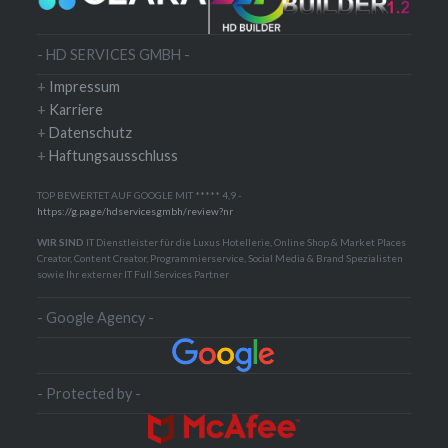
- HD SERVICES GMBH -
+
Impressum
+
Karriere
+
Datenschutz
+
Haftungsausschluss
TOP BEWERTET AUF GOOGLE MIT ***** 4,9 -
https://g.page/hdservicesgmbh/review?nr
WIR SIND
IT Dienstleister für die Luxus Hotellerie, Online Shop & Market Places
Creator, Content Creator, Programmierservice, Social Media & Brand Spezialisten
sowie Ihr externer IT Full Services Partner
- Google Agency -
- Protected by -