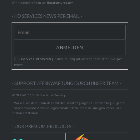
Wir nutzen Grafiken von
Boostpictures.com
- HD SERVICES NEWS PER EMAIL -
::
HD Services Datenschutz
gilt auch im Bezug auf unseren Newsletter. | No Spam
Policy!
- SUPPORT / FERNWARTUNG DURCH UNSER TEAM -
WINDOWS 11/LINUX -> Rust Desktop
:: Wir weisen darauf hin, dass mit der Beauftragung des Fernwartung-Zugriffs
und/oder Support Anwendungen zusätzlich zu Ihrem bei uns gebuchten Tarif
Kosten entstehen.
- OUR PREMIUM PRODUCTS -