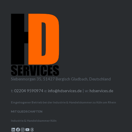
Siebenmorgen 35, 51427 Bergisch Gladbach, Deutschland
t:
02204 9590974
e:
info@hdservices.de
| w:
hdservices.de
Eingetragener Betrieb bei der Industrie & Handelskammer zu Köln am Rhein
MITGLIEDSCHAFTEN
Industrie & Handelskammer Köln
LinkedIn
Facebook
Instagram
YouTube
Threads