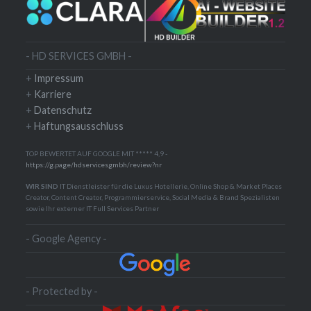
- HD SERVICES GMBH -
+
Impressum
+
Karriere
+
Datenschutz
+
Haftungsausschluss
TOP BEWERTET AUF GOOGLE MIT ***** 4,9 -
https://g.page/hdservicesgmbh/review?nr
WIR SIND
IT Dienstleister für die Luxus Hotellerie, Online Shop & Market Places
Creator, Content Creator, Programmierservice, Social Media & Brand Spezialisten
sowie Ihr externer IT Full Services Partner
- Google Agency -
- Protected by -