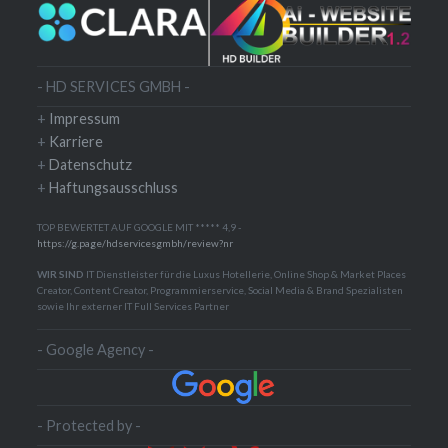
- HD SERVICES GMBH -
+
Impressum
+
Karriere
+
Datenschutz
+
Haftungsausschluss
TOP BEWERTET AUF GOOGLE MIT ***** 4,9 -
https://g.page/hdservicesgmbh/review?nr
WIR SIND
IT Dienstleister für die Luxus Hotellerie, Online Shop & Market Places
Creator, Content Creator, Programmierservice, Social Media & Brand Spezialisten
sowie Ihr externer IT Full Services Partner
- Google Agency -
- Protected by -