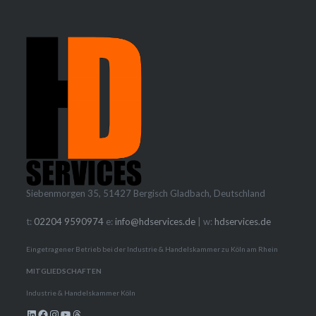
Siebenmorgen 35, 51427 Bergisch Gladbach, Deutschland
t:
02204 9590974
e:
info@hdservices.de
| w:
hdservices.de
Eingetragener Betrieb bei der Industrie & Handelskammer zu Köln am Rhein
MITGLIEDSCHAFTEN
Industrie & Handelskammer Köln
LinkedIn
Facebook
Instagram
YouTube
Threads