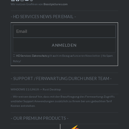
Wir nutzen Grafiken von
Boostpictures.com
- HD SERVICES NEWS PER EMAIL -
::
HD Services Datenschutz
gilt auch im Bezug auf unseren Newsletter. | No Spam
Policy!
- SUPPORT / FERNWARTUNG DURCH UNSER TEAM -
WINDOWS 11/LINUX -> Rust Desktop
:: Wir weisen darauf hin, dass mit der Beauftragung des Fernwartung-Zugriffs
und/oder Support Anwendungen zusätzlich zu Ihrem bei uns gebuchten Tarif
Kosten entstehen.
- OUR PREMIUM PRODUCTS -