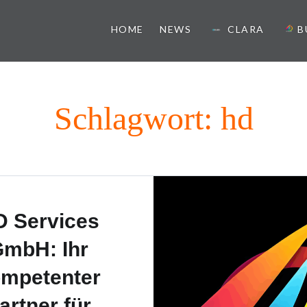
HOME
NEWS
CLARA
B
ister
Schlagwort:
hd
 Services
mbH: Ihr
mpetenter
artner für