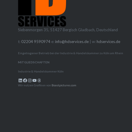
produzie
professi
ohne dab
Ressour
Siebenmorgen 35, 51427 Bergisch Gladbach, Deutschland
abzuzieh
t:
02204 9590974
e:
info@hdservices.de
| w:
hdservices.de
kommt H
Spiel. Wi
Eingetragener Betrieb bei der Industrie & Handelskammer zu Köln am Rhein
Ansprec
MITGLIEDSCHAFTEN
Industrie & Handelskammer Köln
LinkedIn
Facebook
Instagram
YouTube
Threads
Wir nutzen Grafiken von
Boostpictures.com