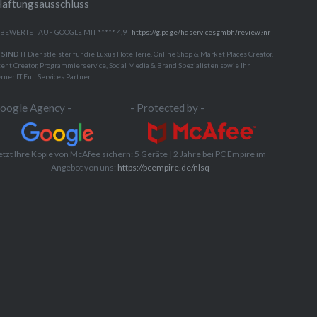
aftungsausschluss
Code zu schreiben, Designs
anzupassen und Websites zu
 BEWERTET AUF GOOGLE MIT ***** 4,9 -
https://g.page/hdservicesgmbh/review?nr
optimieren? HD Builder von HD
 SIND
IT Dienstleister für die Luxus Hotellerie, Online Shop & Market Places Creator,
ent Creator, Programmierservice, Social Media & Brand Spezialisten sowie Ihr
Services revolutioniert die
rner IT Full Services Partner
Erstellung von Websites durch
Google Agency -
- Protected by -
modernste KI-Technologie und
intuitive Echtzeit-Bearbeitung.
etzt Ihre Kopie von McAfee sichern: 5 Geräte | 2 Jahre bei PC Empire im
Perfekt für Agenturen,
Angebot von uns:
https://pcempire.de/nlsq
Content-Ersteller und
Unternehmen verwandelt unser
Tool Ihre Ideen blitzschnell in
voll funktionsfähige, visuell
beeindruckende…