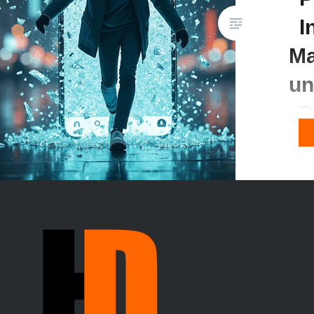
I
M
un
P
In der h
ist eine
Social-M
Instagra
Unterne
Firmen s
Herausf
hochwer