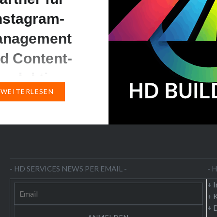
nstagram-
anagement
d Content-
roduktion
WEITERLESEN
eutigen digitalen Welt
 starke Präsenz auf
edia-Plattformen wie
m unverzichtbar für
hmen. Doch viele
- HD SERVICES NEWS PER EMAIL -
- 
tehen vor der
+
orderung, regelmäßig
+
K
tigen Content zu
+
D