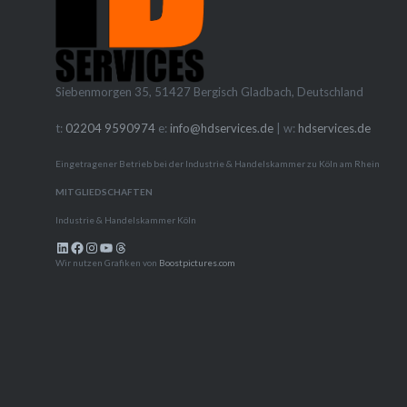
Code zu 
anzupas
optimier
Siebenmorgen 35, 51427 Bergisch Gladbach, Deutschland
Services
Erstellu
t:
02204 9590974
e:
info@hdservices.de
| w:
hdservices.de
moderns
Eingetragener Betrieb bei der Industrie & Handelskammer zu Köln am Rhein
intuitiv
MITGLIEDSCHAFTEN
Perfekt 
Industrie & Handelskammer Köln
Content-
LinkedIn
Facebook
Instagram
YouTube
Threads
Unterne
Wir nutzen Grafiken von
Boostpictures.com
Tool Ihre
voll funk
beeindr