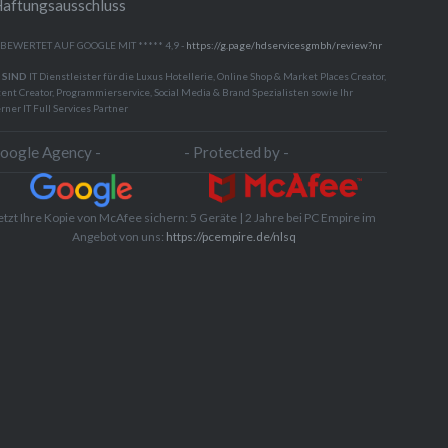
aftungsausschluss
 BEWERTET AUF GOOGLE MIT ***** 4,9 -
https://g.page/hdservicesgmbh/review?nr
 SIND
IT Dienstleister für die Luxus Hotellerie, Online Shop & Market Places Creator,
ent Creator, Programmierservice, Social Media & Brand Spezialisten sowie Ihr
rner IT Full Services Partner
Google Agency -
- Protected by -
etzt Ihre Kopie von McAfee sichern: 5 Geräte | 2 Jahre bei PC Empire im
Angebot von uns:
https://pcempire.de/nlsq