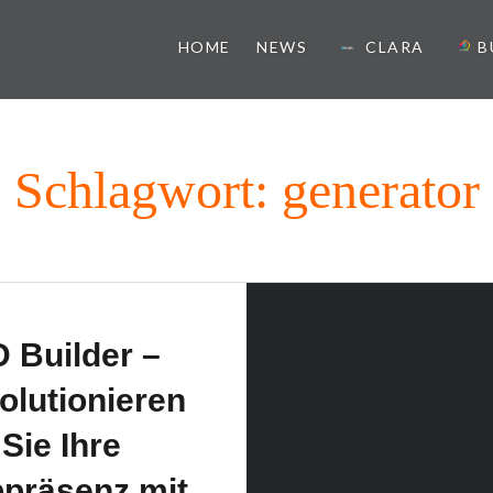
HOME
NEWS
CLARA
B
ister
Schlagwort:
generator
 Builder –
olutionieren
Sie Ihre
präsenz mit