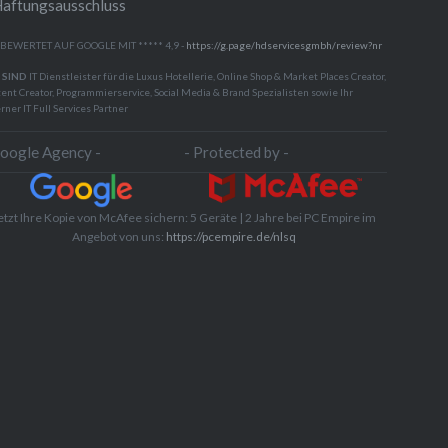
aftungsausschluss
 BEWERTET AUF GOOGLE MIT ***** 4,9 -
https://g.page/hdservicesgmbh/review?nr
 SIND
IT Dienstleister für die Luxus Hotellerie, Online Shop & Market Places Creator,
ent Creator, Programmierservice, Social Media & Brand Spezialisten sowie Ihr
rner IT Full Services Partner
Google Agency -
- Protected by -
etzt Ihre Kopie von McAfee sichern: 5 Geräte | 2 Jahre bei PC Empire im
Angebot von uns:
https://pcempire.de/nlsq