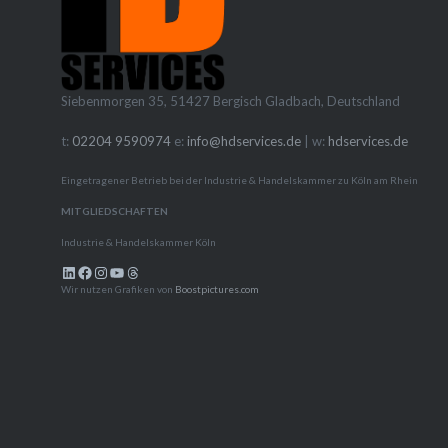
Im…
Siebenmorgen 35, 51427 Bergisch Gladbach, Deutschland
t:
02204 9590974
e:
info@hdservices.de
| w:
hdservices.de
Eingetragener Betrieb bei der Industrie & Handelskammer zu Köln am Rhein
MITGLIEDSCHAFTEN
Industrie & Handelskammer Köln
LinkedIn
Facebook
Instagram
YouTube
Threads
Wir nutzen Grafiken von
Boostpictures.com