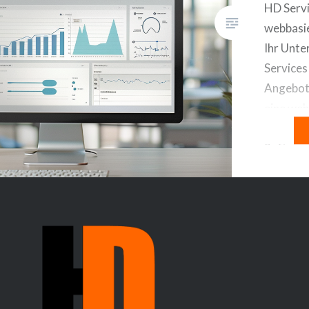
HD Serv
webbasi
Ihr Unt
Services
Angebot 
eine we
Relatio
Software
innovati
Unterne
Kundenbe
verwalte
dabei auf
Daten ve
Höchste 
Installa