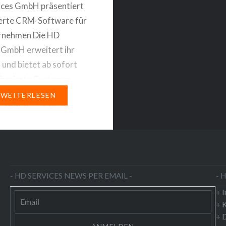
ices GmbH präsentiert
erte CRM-Software für
ernehmen Die HD
 GmbH erweitert ihr
und bietet ab sofort
bbasierte Customer-
nship-Management-
WEITERLESEN
 (CRM) an. Mit dieser
ven Lösung können
hmen ihre
ziehungen effizient
n und optimieren, ohne
- HD SERVICES NEWS PER EMAIL -
- 
 die Sicherheit ihrer
+
rzichten zu müssen.
+
K
Datensicherheit durch
+
D
tion auf eigenem Server