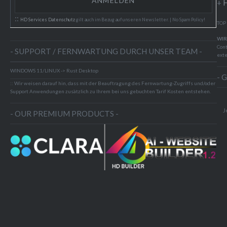
+
H
::
HD Services Datenschutz
gilt auch im Bezug auf unseren Newsletter. | No Spam Policy!
TOP
WIR
Cont
- SUPPORT / FERNWARTUNG DURCH UNSER TEAM -
exte
WINDOWS 11/LINUX -> Rust Desktop
- 
:: Wir weisen darauf hin, dass mit der Beauftragung des Fernwartung-Zugriffs und/oder
Support Anwendungen zusätzlich zu Ihrem bei uns gebuchten Tarif Kosten entstehen.
J
- OUR PREMIUM PRODUCTS -