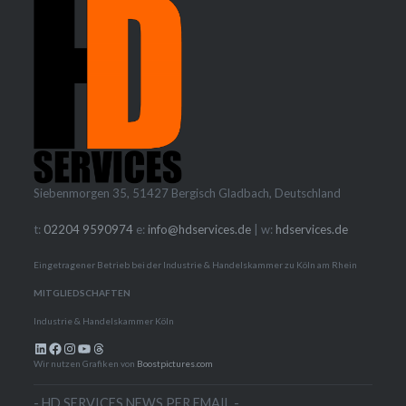
Siebenmorgen 35, 51427 Bergisch Gladbach, Deutschland
t:
02204 9590974
e:
info@hdservices.de
| w:
hdservices.de
Eingetragener Betrieb bei der Industrie & Handelskammer zu Köln am Rhein
MITGLIEDSCHAFTEN
Industrie & Handelskammer Köln
LinkedIn
Facebook
Instagram
YouTube
Threads
Wir nutzen Grafiken von
Boostpictures.com
- HD SERVICES NEWS PER EMAIL -