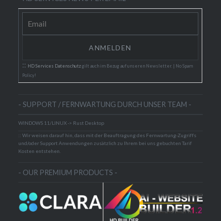
::
HD Services Datenschutz
gilt auch im Bezug auf unseren Newsletter. | No Spam
Policy!
- SUPPORT / FERNWARTUNG DURCH UNSER TEAM -
WINDOWS 11/LINUX -> Rust Desktop
:: Wir weisen darauf hin, dass mit der Beauftragung des Fernwartung-Zugriffs
und/oder Support Anwendungen zusätzlich zu Ihrem bei uns gebuchten Tarif
Kosten entstehen.
- OUR PREMIUM PRODUCTS -