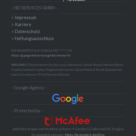
- HD SERVICES GMBH -
+
Impressum
+
Karriere
+
Datenschutz
+
Haftungsausschluss
TOP BEWERTET AUF GOOGLE MIT ***** 4,9 -
https://g.page/hdservicesgmbh/review?nr
WIR SIND
IT Dienstleister für die Luxus Hotellerie, Online Shop & Market Places
Creator, Content Creator, Programmierservice, Social Media & Brand Spezialisten
sowie Ihr externer IT Full Services Partner
- Google Agency -
- Protected by -
Jetzt Ihre Kopie von McAfee sichern: 5 Geräte | 2 Jahre bei PC Empire
im Angebot von uns:
https://pcempire.de/nlsq