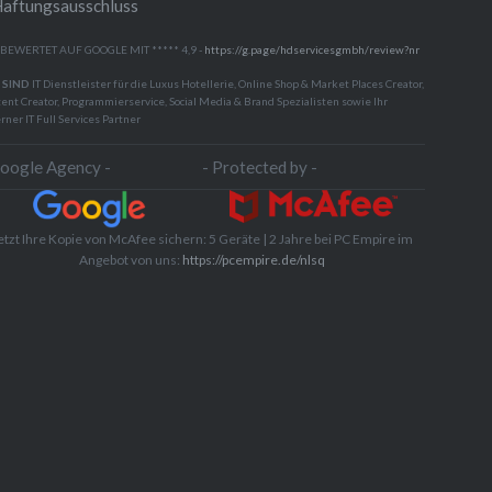
aftungsausschluss
 BEWERTET AUF GOOGLE MIT ***** 4,9 -
https://g.page/hdservicesgmbh/review?nr
 SIND
IT Dienstleister für die Luxus Hotellerie, Online Shop & Market Places Creator,
ent Creator, Programmierservice, Social Media & Brand Spezialisten sowie Ihr
rner IT Full Services Partner
Google Agency -
- Protected by -
etzt Ihre Kopie von McAfee sichern: 5 Geräte | 2 Jahre bei PC Empire im
Angebot von uns:
https://pcempire.de/nlsq