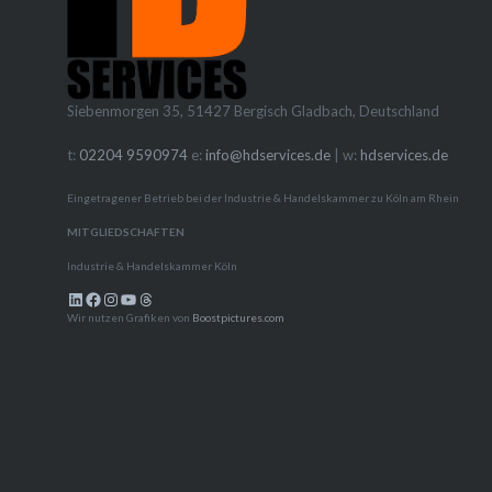
entdecke
Unterne
Unterne
Siebenmorgen 35, 51427 Bergisch Gladbach, Deutschland
Netzwerk
speziell
t:
02204 9590974
e:
info@hdservices.de
| w:
hdservices.de
Unterne
Eingetragener Betrieb bei der Industrie & Handelskammer zu Köln am Rhein
MITGLIEDSCHAFTEN
Industrie & Handelskammer Köln
LinkedIn
Facebook
Instagram
YouTube
Threads
Wir nutzen Grafiken von
Boostpictures.com