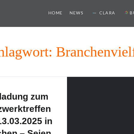
HOME
NEWS
CLARA
B
ister
hlagwort:
Branchenvielf
ladung zum
zwerktreffen
3.03.2025 in
chen – Seien