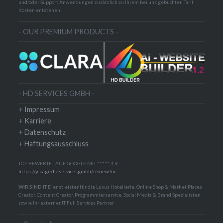
und/oder Support Anwendungen zusätzlich zu Ihrem bei uns gebuchten Tarif
Kosten entstehen.
- OUR PREMIUM PRODUCTS -
- HD SERVICES GMBH -
+
Impressum
+
Karriere
+
Datenschutz
+
Haftungsausschluss
TOP BEWERTET AUF GOOGLE MIT ***** 4,9 -
https://g.page/hdservicesgmbh/review?nr
WIR SIND
IT Dienstleister für die Luxus Hotellerie, Online Shop & Market Places
Creator, Content Creator, Programmierservice, Social Media & Brand Spezialisten
sowie Ihr externer IT Full Services Partner