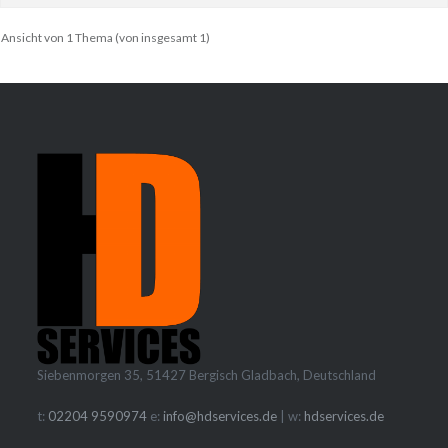
Ansicht von 1 Thema (von insgesamt 1)
Siebenmorgen 35, 51427 Bergisch Gladbach, Deutschland
t:
02204 9590974
e:
info@hdservices.de
| w:
hdservices.de