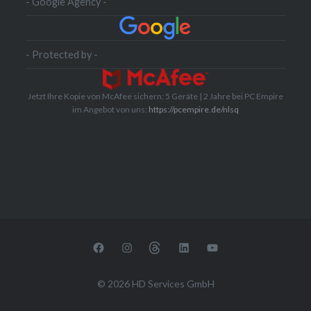
- Google Agency -
- Protected by -
Jetzt Ihre Kopie von McAfee sichern: 5 Geräte | 2 Jahre bei PC Empire
im Angebot von uns:
https://pcempire.de/nlsq
Facebook
Instagram
Threads
Linkedin
YouTube
© 2026 HD Services GmbH