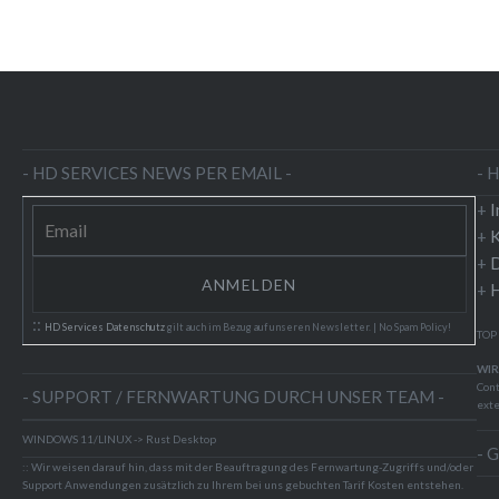
- HD SERVICES NEWS PER EMAIL -
- 
+
+
K
+
D
+
H
::
HD Services Datenschutz
gilt auch im Bezug auf unseren Newsletter. | No Spam Policy!
TOP
WIR
Cont
- SUPPORT / FERNWARTUNG DURCH UNSER TEAM -
exte
WINDOWS 11/LINUX -> Rust Desktop
- 
:: Wir weisen darauf hin, dass mit der Beauftragung des Fernwartung-Zugriffs und/oder
Support Anwendungen zusätzlich zu Ihrem bei uns gebuchten Tarif Kosten entstehen.