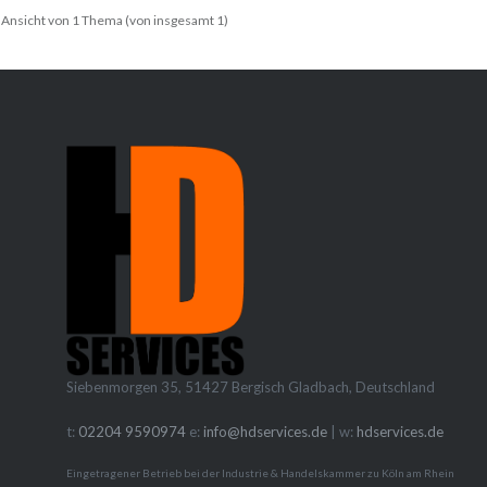
Ansicht von 1 Thema (von insgesamt 1)
Siebenmorgen 35, 51427 Bergisch Gladbach, Deutschland
t:
02204 9590974
e:
info@hdservices.de
| w:
hdservices.de
Eingetragener Betrieb bei der Industrie & Handelskammer zu Köln am Rhein