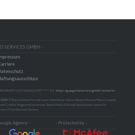
HD SERVICES GMBH -
Impressum
arriere
atenschutz
aftungsausschluss
 BEWERTET AUF GOOGLE MIT ***** 4,9 -
https://g.page/hdservicesgmbh/review?nr
 SIND
IT Dienstleister für die Luxus Hotellerie, Online Shop & Market Places Creator,
ent Creator, Programmierservice, Social Media & Brand Spezialisten sowie Ihr
rner IT Full Services Partner
Google Agency -
- Protected by -